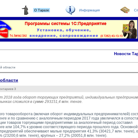
О Таразе
Информация
Сп
Новости Та
ой области
 области
ентариев 3
ст 2018 года оборот торгующих предприятий, индивидуальных предприним
ынках сложился в сумме 293151,4 млн. тенге.
го товарооборота (включая оборот индивидуальных предпринимателей) сос
тенге и по сравнению с аналогичным периодом 2017 года увеличился в сопост
ии товаров торгующими предприятиями за аналогичный период составил 
енге или 104,7% к уровню соответствующего периода прошлого года. Основной
предприятий обеспечивают малые предприятия 41,3% (30421,7 млн. тенге),
% (23200,6 млн. тенге), крупных – 27,2% (20051,8 млн. тенге).