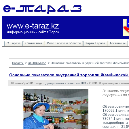
О Таразе
Статистика
Фото Тараза и области
Карта Тараза
Гостиницы
Новости
-> 
ЭКОНОМИКА
-> 
Основные показатели внутренней торговли Жамбылск
Основные показатели внутренней торговли Жамбылской
18 сентября 2018 года •
Департамент статистики ЖО
• 2803168 просмотров • комм
За январь-авгу
торгующих на р
Объем рознично
170092,1 млн. 
Объем реализац
73674,1 млн. т
товарооборота 
составил – 31,5