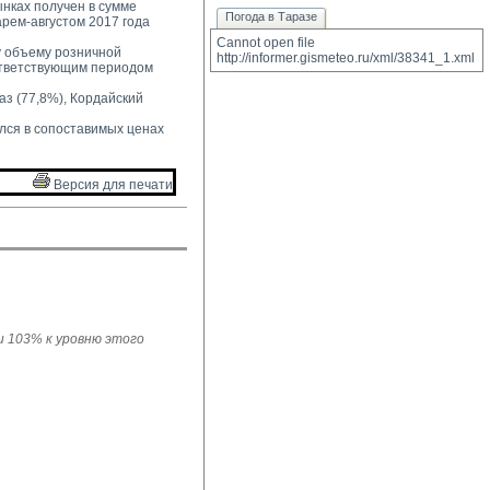
нках получен в сумме 
Погода в Таразе
арем-августом 2017 года
Cannot open file 
 объему розничной 
http://informer.gismeteo.ru/xml/38341_1.xml
ответствующим периодом
з (77,8%), Кордайский 
лся в сопоставимых ценах 
Версия для печати 
ли 103% к уровню этого