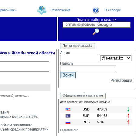
равочники
Развлечения
О сервере
Поиск на сайте e-taraz.kz
Новости
Новости e-taraz
Телефоный справочник
Видеоконференция
Почта на e-taraz.kz
Погода в Таразе
Замечания и предложения
Чат
Организации
Форум
Курсы валют
Web
раза и Жамбылской области
Логин
Пароль
Регистрация
Официальный курс валют
ателей, включая
Дата обновления: 01/08/2026 08:44:32
USD
473.59
тавил
EUR
544.68
авимых ценах на 3,9%.
RUB
5.94
 объем розничного 
 объем средних предприятий
Подробно >>>