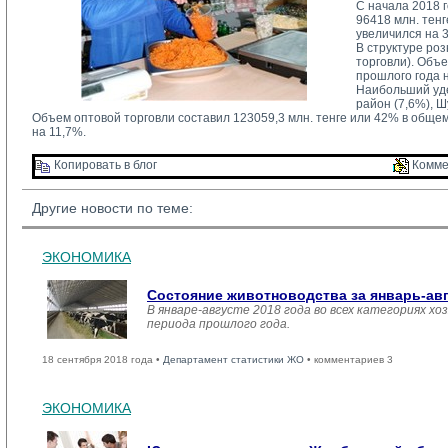
С начала 2018 
96418 млн. тен
увеличился на 
В структуре ро
торговли). Объ
прошлого года 
Наибольший уде
район (7,6%), Ш
Объем оптовой торговли составил 123059,3 млн. тенге или 42% в обще
на 11,7%.
Копировать в блог 
Комме
Другие новости по теме:
ЭКОНОМИКА
Состояние животноводства за январь-ав
В январе-августе 2018 года во всех категориях хо
периода прошлого года.
18 сентября 2018 года •
Департамент статистики ЖО
• комментариев 3
ЭКОНОМИКА