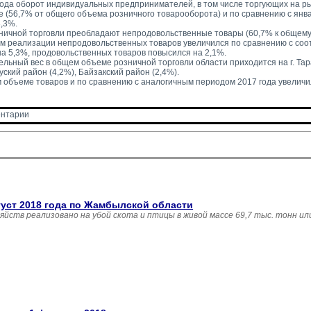
года оборот индивидуальных предпринимателей, в том числе торгующих на ры
ге (56,7% от общего объема розничного товарооборота) и по сравнению с янв
3,3%.
зничной торговли преобладают непродовольственные товары (60,7% к общему
ем реализации непродовольственных товаров увеличился по сравнению с со
на 5,3%, продовольственных товаров повысился на 2,1%.
льный вес в общем объеме розничной торговли области приходится на г. Тара
уский район (4,2%), Байзакский район (2,4%).
м объеме товаров и по сравнению с аналогичным периодом 2017 года увеличи
нтарии 
густ 2018 года по Жамбылской области
зяйств реализовано на убой скота и птицы в живой массе 69,7 тыс. тонн и