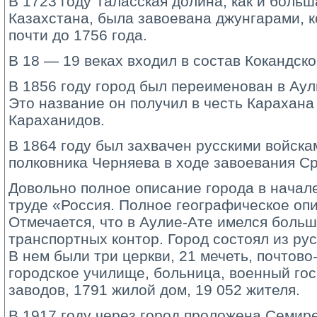
В 1723 году Таласская долина, как и боль
Казахстана, была завоевана джунгарами, 
почти до 1756 года.
В 18 — 19 веках входил в состав Кокандско
В 1856 году город был переименован в Аул
Это название он получил в честь Карахан
Караханидов.
В 1864 году был захвачен русскими войск
полковника Черняева в ходе завоевания С
Довольно полное описание города в начале
труде «Россия. Полное географическое оп
Отмечается, что в Аулие-Ате имелся больш
транспортных контор. Город состоял из рус
В нем были три церкви, 21 мечеть, почтово
городское училище, больница, военный гос
заводов, 1791 жилой дом, 19 052 жителя.
В 1917 году через город проложена Семир