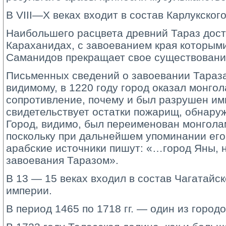
В VIII—X веках входит в состав Карлукского
Наибольшего расцвета древний Тараз дости
Караханидах, с завоеванием края которыми
Саманидов прекращает свое существовани
Письменных сведений о завоевании Тараза 
видимому, в 1220 году город оказал монго
сопротивление, почему и был разрушен ими
свидетельствует остатки пожарищ, обнару
Город, видимо, был переименован монгола
поскольку при дальнейшем упоминании его 
арабские источники пишут: «…город Яны, 
завоевания Таразом».
В 13 — 15 веках входил в состав Чагатайс
империи.
В период 1465 по 1718 гг. — один из городо