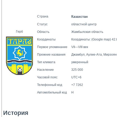
Страна
Казахстан
Статус
областной центр
Герб
Область
Жамбылская
область
Координаты
Координаты:
(Google map)
42.
Первое упоминание
VII—VIII век
Прежние названия
Джамбул, Аулие-Ата, Мирзоян
Тип климата
умеренный
Население
325 000
Часовой пояс
UTC+6
Телефонный код
+7 7262
Автомобильный код
H
История