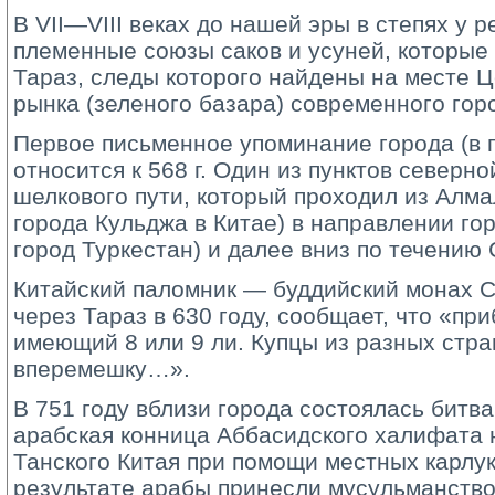
В VII—VIII веках до нашей эры в степях у 
племенные союзы саков и усуней, которые
Тараз, следы которого найдены на месте 
рынка (зеленого базара) современного гор
Первое письменное упоминание города (в г
относится к 568 г. Один из пунктов северно
шелкового пути, который проходил из Алм
города Кульджа в Китае) в направлении г
город Туркестан) и далее вниз по течению
Китайский паломник — буддийский монах 
через Тараз в 630 году, сообщает, что «при
имеющий 8 или 9 ли. Купцы из разных стра
вперемешку…».
В 751 году вблизи города состоялась битва
арабская конница Аббасидского халифата 
Танского Китая при помощи местных карлук
результате арабы принесли мусульманство 