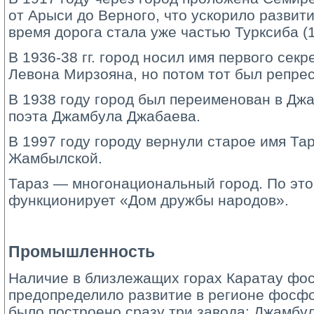
от Арыси до Верного, что ускорило развити
время дорога стала уже частью Турксиба (1
В 1936-38 гг. город носил имя первого сек
Левона Мирзояна, но потом тот был репре
В 1938 году город был переименован в Джа
поэта Джамбула Джабаева.
В 1997 году городу вернули старое имя Тар
Жамбылской.
Тараз — многонациональный город. По это
функционирует «Дом дружбы народов».
Промышленность
Наличие в близлежащих горах Каратау фо
предопределило развитие в регионе фосфо
было построено сразу три завода: Джамб