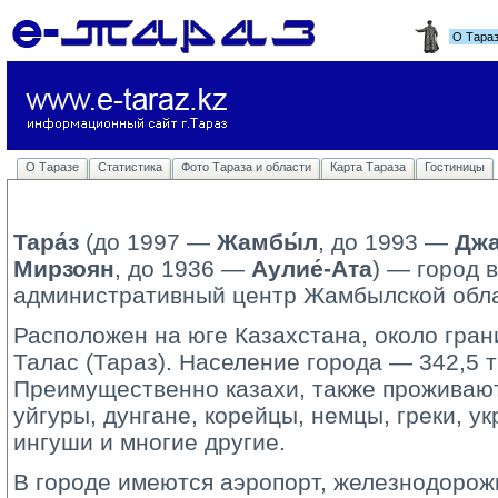
О Тара
О Таразе
Статистика
Фото Тараза и области
Карта Тараза
Гостиницы
Тара́з
(до 1997 — 
Жамбы́л
, до 1993 —
Джа
Мирзоян
, до 1936 —
Аулие́-Ата
) — город 
административный центр Жамбылской обла
Расположен на юге Казахстана, около гран
Талас (Тараз). Население города — 342,5 т
Преимущественно казахи, также проживают 
уйгуры, дунгане, корейцы, немцы, греки, у
ингуши и многие другие.
В городе имеются аэропорт, железнодорожн