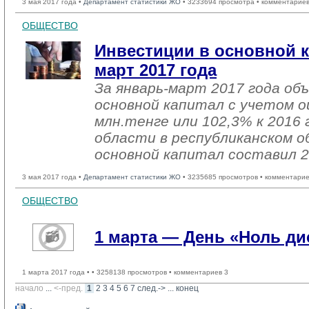
3 мая 2017 года •
Департамент статистики ЖО
• 3233694 просмотра • комментариев
ОБЩЕСТВО
Инвестиции в основной к
март 2017 года
За январь-март 2017 года об
основной капитал с учетом о
млн.тенге или 102,3% к 2016 
области в республиканском о
основной капитал составил 2
3 мая 2017 года •
Департамент статистики ЖО
• 3235685 просмотров • комментарие
ОБЩЕСТВО
1 марта — День «Ноль д
1 марта 2017 года •
• 3258138 просмотров • комментариев 3
начало
... 
<-пред.
1
2
3
4
5
6
7
след.->
... 
конец