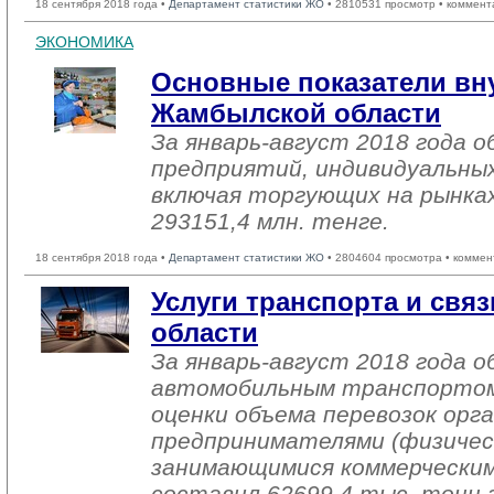
18 сентября 2018 года •
Департамент статистики ЖО
• 2810531 просмотр • коммент
ЭКОНОМИКА
Основные показатели вн
Жамбылской области
За январь-август 2018 года
предприятий, индивидуальны
включая торгующих на рынках
293151,4 млн. тенге.
18 сентября 2018 года •
Департамент статистики ЖО
• 2804604 просмотра • коммен
Услуги транспорта и св
области
За январь-август 2018 года о
автомобильным транспортом
оценки объема перевозок орг
предпринимателями (физичес
занимающимися коммерческим
составил 62699,4 тыс. тонн г