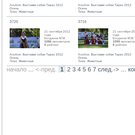
Альбом:
Выставки собак Тараз 2012
Альбом:
Выставки собак Тараз 2012
Осень
Осень
Тема:
Животные
Тема:
Животные
3720
3716
21 сентября 2012
21 сентября 2
года
года
Богданов М.М. 
Богданов М.М. 
1086
просмотров
1099
просмотр
0
рейтинг 
0
рейтинг 
Альбом:
Выставки собак Тараз 2012
Альбом:
Выставки собак Тараз 2012
Осень
Осень
Тема:
Животные
Тема:
Животные
начало
... 
<-пред.
1
2
3
4
5
6
7
след.->
... 
ко