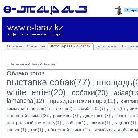
О Тара
Фото Тараза и области
О Таразе
Статистика
Карта Тараза
Гостиниц
На главную
-> 
Тема
-> 
Альбом
Облако тэгов
выставка собак(77)
площадь(
,
white terrier(20)
собаки(20)
абая(13
,
,
lamancha(12)
,
,
президентский парк(11)
karmarn
,
,
,
,
коммунистическая(7)
аллея(7)
казыбек би(7)
парк(6)
хим
,
,
,
городской акимат(3)
рахимова(3)
драмтеатр(3)
советская(
,
,
,
центральный гастроном(1)
собаки(1)
акимат(1)
ущелье(1)
,
,
,
каньон(1)
гаи(1)
областной акимат(1)
жамбылская область