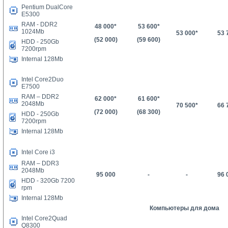
Pentium DualCore
E5300
RAM - DDR2
48 000
*
53 600*
1024Mb
53 000*
53 
(52 000)
(59 600)
HDD -
25
0Gb
7200rpm
Internal 128Mb
Intel Core2Duo
E7500
RAM – DDR2
62 000*
61
600*
2048Mb
70 500*
66 
(72 000)
(
68 300
)
HDD - 250Gb
7200rpm
Internal 128Mb
Intel Core i3
RAM – DDR3
2048Mb
95 000
-
-
96 
HDD - 320Gb 7200
rpm
Internal 128Mb
Компьютеры для дома
Intel Core2Quad
Q8300