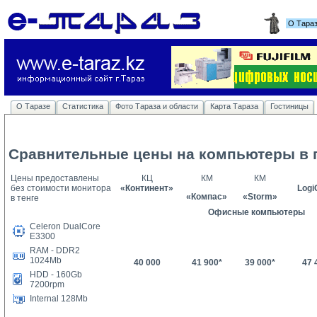
О Тара
О Таразе
Статистика
Фото Тараза и области
Карта Тараза
Гостиницы
Сравнительные цены на компьютеры в г
Цены предоставлены
КЦ
КМ
КМ
без стоимости монитора
«Континент»
Log
«Компас»
«
Storm
»
в тенге
Офисные компьютеры
Celeron DualCore
E3300
RAM - DDR2
1024Mb
40 000
41 900*
39 000*
47 
HDD - 160Gb
7200rpm
Internal 128Mb