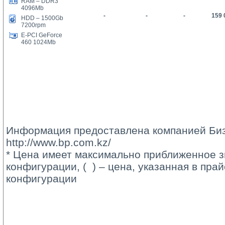
RAM – DDR3
4096Mb
-
-
-
159 
HDD – 1
5
00Gb
7200rpm
E-PCI GeForce
460 1024Mb
Информация предоставлена компанией Биз
http://www.bp.com.kz/
* Цена имеет максимально приближенное з
конфигурации, ( ) – цена, указанная в пра
конфигурации